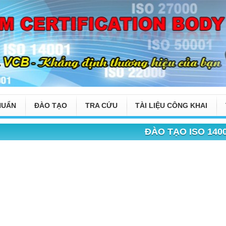
HUẨN
ĐÀO TẠO
TRA CỨU
TÀI LIỆU CÔNG KHAI
ĐÀO TẠO ISO 140