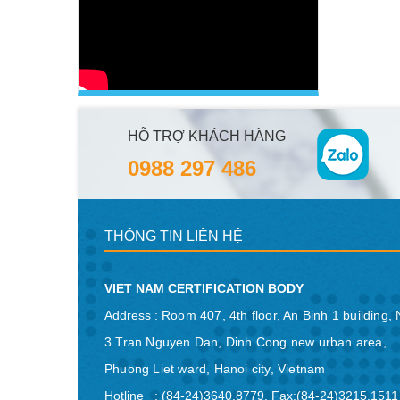
HỖ TRỢ KHÁCH HÀNG
0988 297 486
THÔNG TIN LIÊN HỆ
VIET NAM CERTIFICATION BODY
Address :
Room 407, 4th floor, An Binh 1 building, 
3 Tran Nguyen Dan, Dinh Cong new urban area,
Phuong Liet ward, Hanoi city, Vietnam
Hotline : (84-24)3640.8779. Fax:(84-24)3215.1511