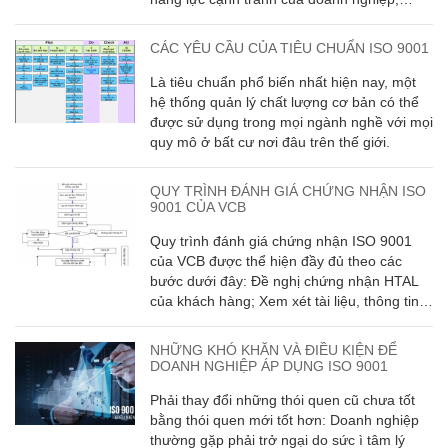
đồng hành cùng doanh nghiệp phát triển
bền vững và hội nhập kinh tế quốc tế.
CÁC YÊU CẦU CỦA TIÊU CHUẨN ISO 9001
Là tiêu chuẩn phổ biến nhất hiện nay, một
hệ thống quản lý chất lượng cơ bản có thể
được sử dụng trong mọi ngành nghề với mọi
quy mô ở bất cư nơi đâu trên thế giới.
QUY TRÌNH ĐÁNH GIÁ CHỨNG NHẬN ISO
9001 CỦA VCB
Quy trình đánh giá chứng nhận ISO 9001
của VCB được thể hiện đầy đủ theo các
bước dưới đây: Đề nghị chứng nhận HTAL
của khách hàng; Xem xét tài liệu, thông tin
của khách hàng; Lên kết hoạch đánh giá;
Đánh giá sơ bộ; Đánh giá chứng nhận; Kết
NHỮNG KHÓ KHĂN VÀ ĐIỀU KIỆN ĐỂ
quả đánh giá chứng nhận ...
DOANH NGHIỆP ÁP DỤNG ISO 9001
Phải thay đổi những thói quen cũ chưa tốt
bằng thói quen mới tốt hơn: Doanh nghiệp
thường gặp phải trở ngại do sức ì tâm lý