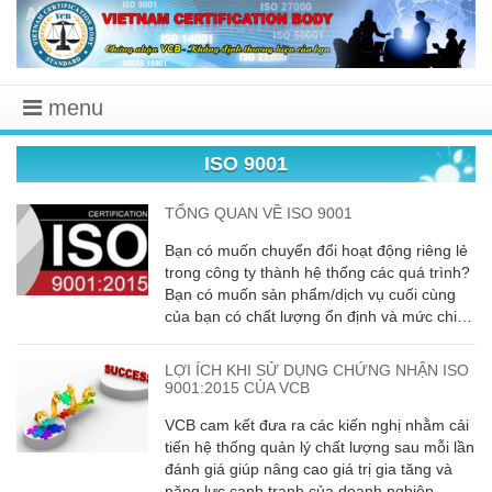
menu
ISO 9001
TỔNG QUAN VỀ ISO 9001
Bạn có muốn chuyển đổi hoạt động riêng lẻ
trong công ty thành hệ thống các quá trình?
Bạn có muốn sản phẩm/dịch vụ cuối cùng
của bạn có chất lượng ổn định và mức chi
phí sản xuất thấp hơn? Bạn có nghĩ rằng
sản phẩm/dịch vụ của bạn sẽ có chất lượng
LỢI ÍCH KHI SỬ DỤNG CHỨNG NHẬN ISO
cao hơn? Tất cả đều có thể.
9001:2015 CỦA VCB
VCB cam kết đưa ra các kiến nghị nhằm cải
tiến hệ thống quản lý chất lượng sau mỗi lần
đánh giá giúp nâng cao giá trị gia tăng và
năng lực cạnh tranh của doanh nghiệp,